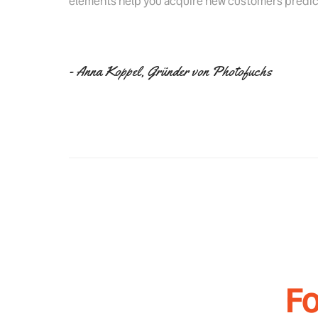
elements help you acquire new customers predict
- Anna Koppel, Gründer von Photofuchs
Fo